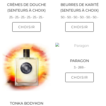
sur
sur
CRÈMES DE DOUCHE
BEURRES DE KARITÉ
la
la
(SENTEURS À CHOIX)
(SENTEURS À CHOIX)
page
page
25
.-
25
.-
25
.-
25
.-
25
.-
25
.-
50
.-
50
.-
50
.-
50
.-
50
.-
50
.-
du
du
produit
produi
CHOISIR
CHOISIR
Ce
Ce
produit
produi
a
a
PARAGON
plusieurs
plusieu
3
.-
269
.-
variations.
variati
Les
Les
CHOISIR
options
option
peuvent
peuve
être
être
choisies
choisie
sur
sur
TONKA BODYKON