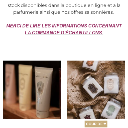
stock disponibles dans la boutique en ligne et à la
parfumerie ainsi que nos offres saisonnières.
MERCI DE LIRE LES INFORMATIONS CONCERNANT
LA COMMANDE D’ÉCHANTILLONS
Ce
Ce
produit
produi
a
a
plusieurs
plusieu
variations.
variati
Les
Les
options
option
peuvent
peuve
être
être
COUP DE ❤
choisies
choisie