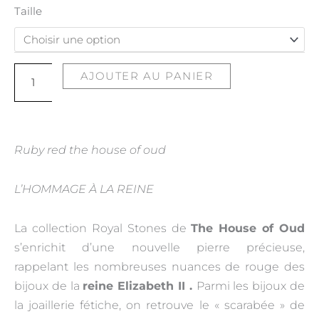
quantité
Taille
de
Ruby
red
AJOUTER AU PANIER
Ruby red the house of oud
L’HOMMAGE À LA REINE
La collection Royal Stones de
The House of Oud
s’enrichit d’une nouvelle pierre précieuse,
rappelant les nombreuses nuances de rouge des
bijoux de la
reine Elizabeth II .
Parmi les bijoux de
la joaillerie fétiche, on retrouve le « scarabée » de