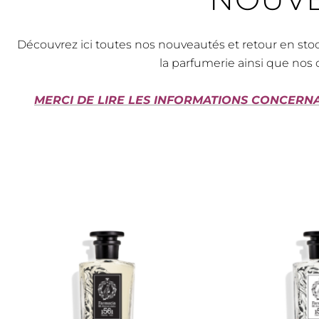
Découvrez ici toutes nos nouveautés et retour en stoc
la parfumerie ainsi que nos 
MERCI DE LIRE LES INFORMATIONS CONCER
Ce
produit
a
plusieurs
variations.
Les
options
peuvent