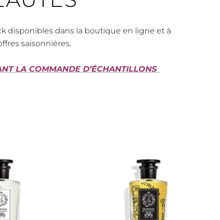
k disponibles dans la boutique en ligne et à
offres saisonnières.
NANT LA COMMANDE D’ÉCHANTILLONS
Ce
Ce
produit
produit
a
a
plusieurs
plusieurs
variations.
variations.
Les
Les
options
options
peuvent
peuvent