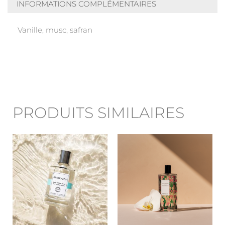
INFORMATIONS COMPLÉMENTAIRES
Vanille, musc, safran
PRODUITS SIMILAIRES
Ce
Ce
produit
produit
a
a
plusieurs
plusieur
variations.
variation
Les
Les
options
options
peuvent
peuvent