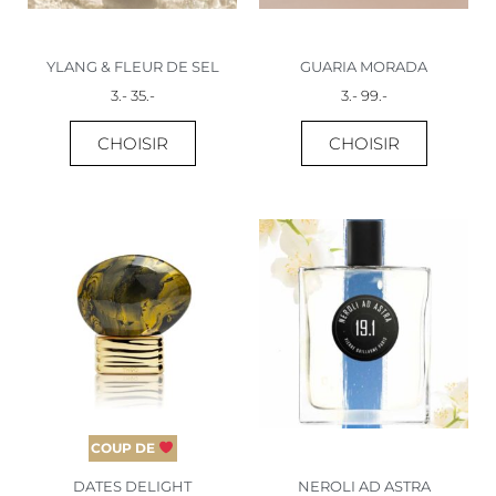
être
être
choisies
choisies
YLANG & FLEUR DE SEL
GUARIA MORADA
sur
sur
3
.-
35
.-
3
.-
99
.-
la
la
page
page
CHOISIR
CHOISIR
du
du
produit
produit
Ce
Ce
produit
produit
a
a
plusieurs
plusieur
variations.
variation
Les
Les
options
options
peuvent
peuvent
être
être
COUP DE
choisies
choisies
DATES DELIGHT
NEROLI AD ASTRA