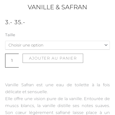
VANILLE & SAFRAN
3
.-
35
.-
quantité
Taille
de
Vanille
&
AJOUTER AU PANIER
Safran
Vanille Safran est une eau de toilette à la fois
délicate et sensuelle.
Elle offre une vision pure de la vanille. Entourée de
muscs blancs, la vanille distille ses notes suaves.
Son cœur légèrement safrané laisse place à un