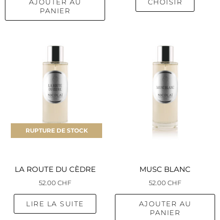
du
AJOUTER AU
CHOISIR
PANIER
produi
RUPTURE DE STOCK
LA ROUTE DU CÈDRE
MUSC BLANC
52.00
CHF
52.00
CHF
LIRE LA SUITE
AJOUTER AU
PANIER