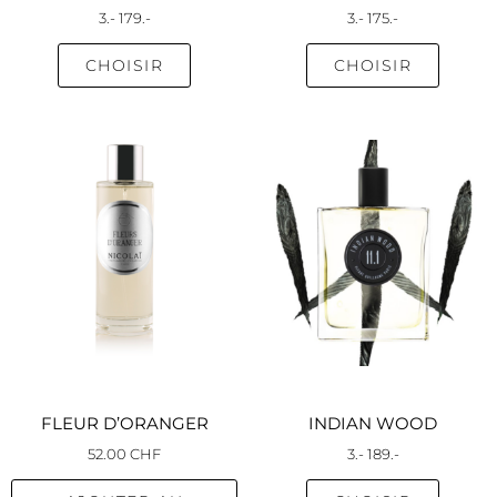
la
la
3
.-
179
.-
3
.-
175
.-
page
page
du
du
CHOISIR
CHOISIR
produit
produi
Ce
produi
a
plusieu
variati
Les
option
peuve
être
choisie
sur
FLEUR D’ORANGER
INDIAN WOOD
la
52.00
CHF
3
.-
189
.-
page