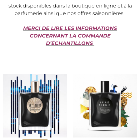
stock disponibles dans la boutique en ligne et à la
parfumerie ainsi que nos offres saisonnières.
MERCI DE LIRE LES INFORMATIONS
CONCERNANT LA COMMANDE
D’ÉCHANTILLONS
Ce
Ce
produit
produi
a
a
plusieurs
plusieu
variations.
variati
Les
Les
options
option
peuvent
peuve
être
être