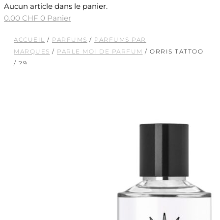
Aucun article dans le panier.
0.00
CHF
0
Panier
ACCUEIL
/
PARFUMS
/
PARFUMS PAR
MARQUES
/
PARLE MOI DE PARFUM
/ ORRIS TATTOO
/ 29