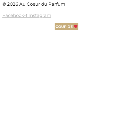
© 2026 Au Coeur du Parfum
Facebook-f
Instagram
COUP DE
COUP DE
COUP DE