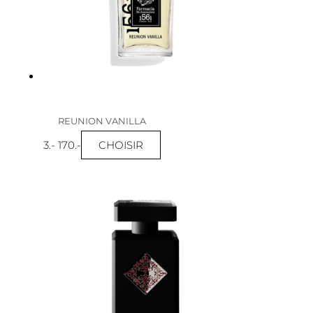
REUNION VANILLA
CHOISIR
3
.-
170
.-