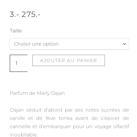
3
.-
275
.-
quantité
Taille
de
Oajan
AJOUTER AU PANIER
Parfum de Marly Oajan
Oajan séduit d’abord par ses notes sucrées de
vanille et de fève tonka avant de s’épicer de
cannelle et d’embarquer pour un voyage olfactif
inoubliable.