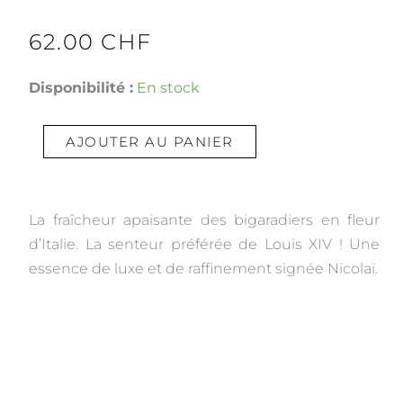
62.00
CHF
quantité
Disponibilité :
En stock
de
Fleur
AJOUTER AU PANIER
d’oranger
La fraîcheur apaisante des bigaradiers en fleur
d’Italie. La senteur préférée de Louis XIV ! Une
essence de luxe et de raffinement signée Nicolaï.