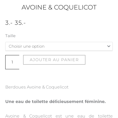
AVOINE & COQUELICOT
3
.-
35
.-
quantité
Taille
de
Avoine
&
AJOUTER AU PANIER
Coquelicot
Berdoues Avoine & Coquelicot
Une eau de toilette délicieusement féminine.
Avoine & Coquelicot est une eau de toilette