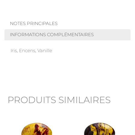
NOTES PRINCIPALES
INFORMATIONS COMPLÉMENTAIRES
Iris, Encens, Vanille
PRODUITS SIMILAIRES
Ce
Ce
produit
produit
a
a