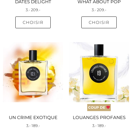
sur
sur
DATES DELIGHT
WHAT ABOUT POP
la
la
3
.-
209
.-
3
.-
209
.-
page
page
du
du
CHOISIR
CHOISIR
produit
produi
Ce
Ce
produit
produi
a
a
plusieurs
plusieu
variations.
variati
Les
Les
options
option
peuvent
peuve
être
être
COUP DE
choisies
choisie
sur
sur
UN CRIME EXOTIQUE
LOUANGES PROFANES
la
la
3
.-
189
.-
3
.-
189
.-
page
page