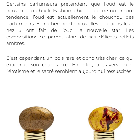
Certains parfumeurs prétendent que l’oud est le
nouveau patchouli. Fashion, chic, moderne ou encore
tendance, l’oud est actuellement le chouchou des
parfumeurs. En recherche de nouvelles émotions, les «
nez » ont fait de l’oud, la nouvelle star. Les
compositions se parent alors de ses délicats reflets
ambrés.
C’est cependant un bois rare et donc très cher, ce qui
exacerbe son côté sacré. En effet, à travers l’oud,
l’érotisme et le sacré semblent aujourd’hui ressuscités.
Ce
Ce
produit
produi
a
a
plusieurs
plusieu
variations.
variati
Les
Les