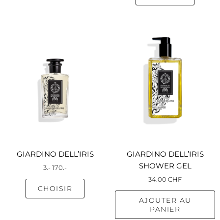
Ce
produit
a
plusieurs
variations.
Les
options
peuvent
être
choisies
sur
GIARDINO DELL’IRIS
GIARDINO DELL’IRIS
la
SHOWER GEL
3
.-
170
.-
page
34.00
CHF
du
CHOISIR
produit
AJOUTER AU
PANIER