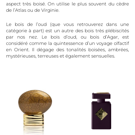
aspect très boisé. On utilise le plus souvent du cèdre
de l’Atlas ou de Virginie.
Le bois de l’oud (que vous retrouverez dans une
catégorie à part) est un autre des bois très plébiscités
par nos nez. Le bois d’oud, ou bois d’Agar, est
considéré comme la quintessence d’un voyage olfactif
en Orient. Il dégage des tonalités boisées, ambrées,
mystérieuses, terreuses et également sensuelles.
Ce
Ce
produit
produi
a
a
plusieurs
plusieu
variations.
variati
Les
Les
options
option
peuvent
peuve